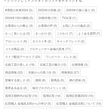
＞クリックしてインスタアカウントをチェックする。
#理想の未来2024
(2)
2023年の失敗
(2)
2023年の振り返り
(5)
2024年100の挑戦
(5)
24新作柄
(10)
TV出演
(1)
お客様からの教え
(3)
お客様の声
(5)
お気に入りの逸品
(2)
かっこ良いとは
(3)
きっかけ
(2)
こだわり
(7)
よくある質問
(7)
アロハシャツ
(6)
オススメ本
(2)
キャッチフレーズ
(2)
コラボ商品
(3)
プロデューサー金城の思考
(77)
ライブ配信アーカイブ
(23)
ワンピース・ドレス
(4)
伝統工芸の美しさ
(19)
伝統工芸の魅力
(12)
出展情報
(3)
商品情報
(22)
失敗からの気づき
(5)
情報発信
(27)
想像する楽しさ
(2)
挑戦
(8)
新商品
(5)
柄の意味
(3)
業界あるある
(2)
毎日ブログのメリット
(4)
琉球王朝時代の紅型
(10)
琉球紅型
(14)
琉球紅型展2023
(10)
紅型職人 金城昌太郎からの学び
(5)
紅型職人 金城昌太郎について
(10)