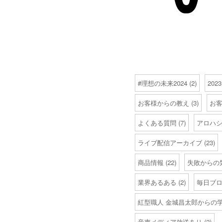
#理想の未来2024
(2)
20
お客様からの教え
(3)
お
よくある質問
(7)
アロハ
ライブ配信アーカイブ
(23)
商品情報
(22)
失敗からの
業界あるある
(2)
毎日ブ
紅型職人 金城昌太郎からの
音声メディア放送あり
(2)