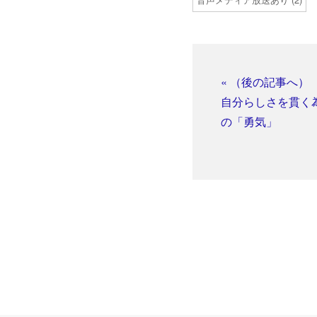
« （後の記事へ）
自分らしさを貫く
の「勇気」