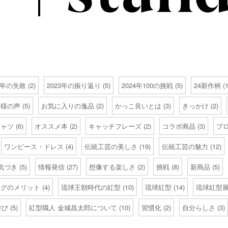
23年の失敗
(2)
2023年の振り返り
(5)
2024年100の挑戦
(5)
24新作柄
(1
客様の声
(5)
お気に入りの逸品
(2)
かっこ良いとは
(3)
きっかけ
(2)
シャツ
(6)
オススメ本
(2)
キャッチフレーズ
(2)
コラボ商品
(3)
プ
ワンピース・ドレス
(4)
伝統工芸の美しさ
(19)
伝統工芸の魅力
(12)
気づき
(5)
情報発信
(27)
想像する楽しさ
(2)
挑戦
(8)
新商品
(5)
ログのメリット
(4)
琉球王朝時代の紅型
(10)
琉球紅型
(14)
琉球紅型展2
学び
(5)
紅型職人 金城昌太郎について
(10)
習慣化
(2)
自分らしさ
(3)