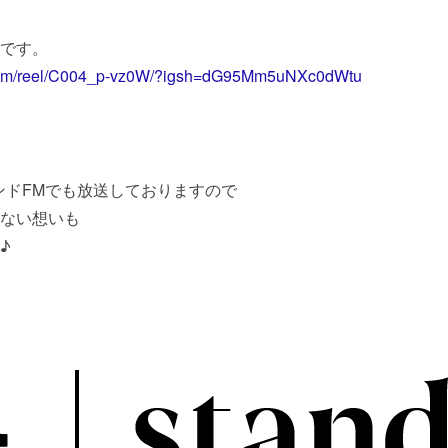
です。
.com/reel/C004_p-vz0W/?igsh=dG95Mm5uNXc0dWtu
タンドFMでも放送しておりますので
ない想いも
♪