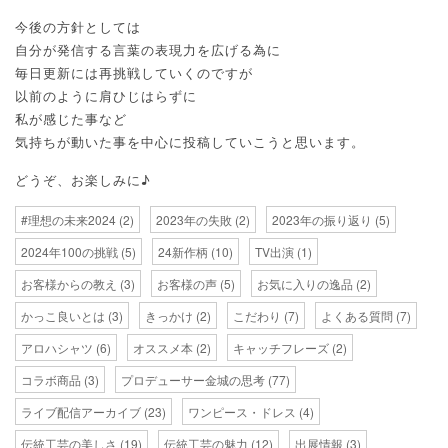
今後の方針としては
自分が発信する言葉の表現力を広げる為に
毎日更新には再挑戦していくのですが
以前のように肩ひじはらずに
私が感じた事など
気持ちが動いた事を中心に投稿していこうと思います。
どうぞ、お楽しみに♪
#理想の未来2024
(2)
2023年の失敗
(2)
2023年の振り返り
(5)
2024年100の挑戦
(5)
24新作柄
(10)
TV出演
(1)
お客様からの教え
(3)
お客様の声
(5)
お気に入りの逸品
(2)
かっこ良いとは
(3)
きっかけ
(2)
こだわり
(7)
よくある質問
(7)
アロハシャツ
(6)
オススメ本
(2)
キャッチフレーズ
(2)
コラボ商品
(3)
プロデューサー金城の思考
(77)
ライブ配信アーカイブ
(23)
ワンピース・ドレス
(4)
伝統工芸の美しさ
(19)
伝統工芸の魅力
(12)
出展情報
(3)