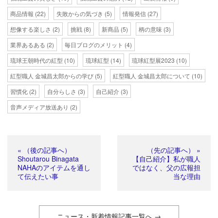
商品情報
(22)
失敗からの気づき
(5)
情報発信
(27)
想像する楽しさ
(2)
挑戦
(8)
新商品
(5)
柄の意味
(3)
業界あるある
(2)
毎日ブログのメリット
(4)
琉球王朝時代の紅型
(10)
琉球紅型
(14)
琉球紅型展2023
(10)
紅型職人 金城昌太郎からの学び
(5)
紅型職人 金城昌太郎について
(10)
習慣化
(2)
自分らしさ
(3)
自己紹介
(3)
音声メディア放送あり
(2)
« （後の記事へ）
（先の記事へ） »
Shoutarou Binagata
【自己紹介】私が職人
NAHAのアイテムを通し
ではなく、父の広報担
て伝えたい事
当な理由
ニュース・新着情報記事一覧へ →