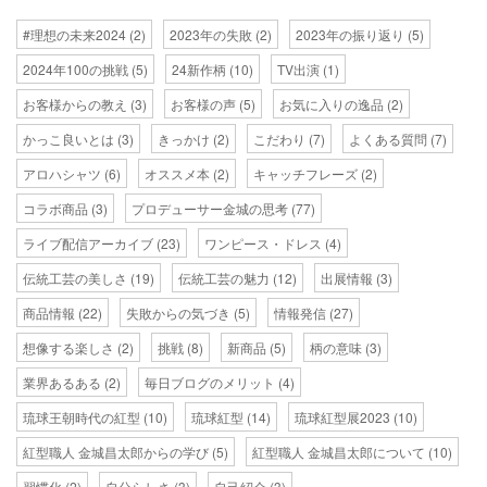
#理想の未来2024
(2)
2023年の失敗
(2)
2023年の振り返り
(5)
2024年100の挑戦
(5)
24新作柄
(10)
TV出演
(1)
お客様からの教え
(3)
お客様の声
(5)
お気に入りの逸品
(2)
かっこ良いとは
(3)
きっかけ
(2)
こだわり
(7)
よくある質問
(7)
アロハシャツ
(6)
オススメ本
(2)
キャッチフレーズ
(2)
コラボ商品
(3)
プロデューサー金城の思考
(77)
ライブ配信アーカイブ
(23)
ワンピース・ドレス
(4)
伝統工芸の美しさ
(19)
伝統工芸の魅力
(12)
出展情報
(3)
商品情報
(22)
失敗からの気づき
(5)
情報発信
(27)
想像する楽しさ
(2)
挑戦
(8)
新商品
(5)
柄の意味
(3)
業界あるある
(2)
毎日ブログのメリット
(4)
琉球王朝時代の紅型
(10)
琉球紅型
(14)
琉球紅型展2023
(10)
紅型職人 金城昌太郎からの学び
(5)
紅型職人 金城昌太郎について
(10)
習慣化
(2)
自分らしさ
(3)
自己紹介
(3)