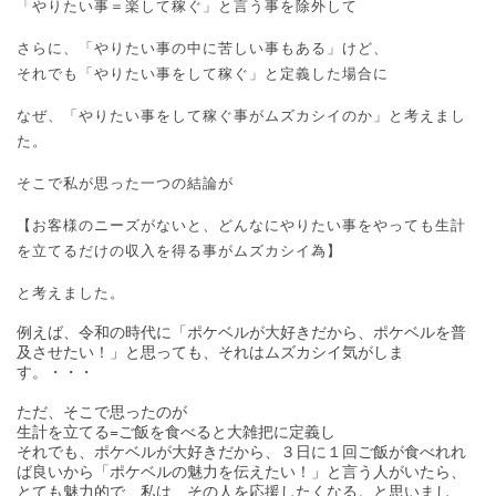
「やりたい事＝楽して稼ぐ」と言う事を除外して
さらに、「やりたい事の中に苦しい事もある」けど、
それでも「やりたい事をして稼ぐ」と定義した場合に
なぜ、「やりたい事をして稼ぐ事がムズカシイのか」と考えまし
た。
そこで私が思った一つの結論が
【お客様のニーズがないと、どんなにやりたい事をやっても生計
を立てるだけの収入を得る事がムズカシイ為】
と考えました。
例えば、令和の時代に「ポケベルが大好きだから、ポケベルを普
及させたい！」と思っても、それはムズカシイ気がしま
す。・・・
ただ、そこで思ったのが
生計を立てる=ご飯を食べると大雑把に定義し
それでも、ポケベルが大好きだから、３日に１回ご飯が食べれれ
ば良いから「ポケベルの魅力を伝えたい！」と言う人がいたら、
とても魅力的で、私は、その人を応援したくなる。と思いまし