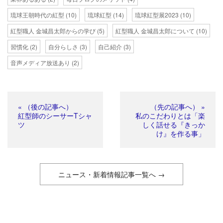
琉球王朝時代の紅型
(10)
琉球紅型
(14)
琉球紅型展2023
(10)
紅型職人 金城昌太郎からの学び
(5)
紅型職人 金城昌太郎について
(10)
習慣化
(2)
自分らしさ
(3)
自己紹介
(3)
音声メディア放送あり
(2)
« （後の記事へ）
（先の記事へ） »
紅型師のシーサーTシャ
私のこだわりとは「楽
ツ
しく話せる『きっか
け』を作る事」
ニュース・新着情報記事一覧へ →