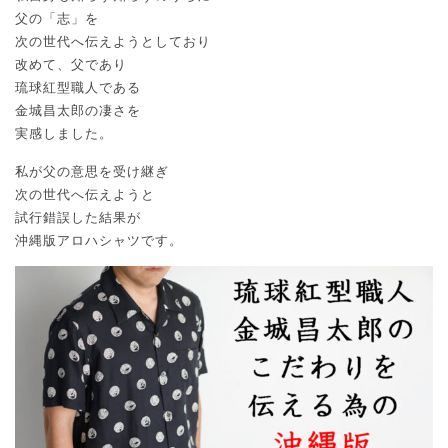
父の「志」を
次の世代へ伝えようとしており
改めて、父であり
琉球紅型職人である
金城昌太郎の凄さを
実感しました。
私が父の意思を受け継ぎ
次の世代へ伝えようと
試行錯誤した結果が
沖縄版アロハシャツです。