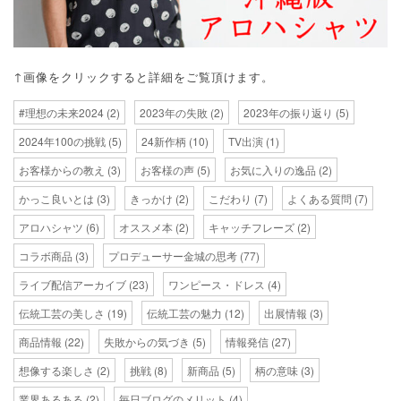
↑画像をクリックすると詳細をご覧頂けます。
#理想の未来2024
(2)
2023年の失敗
(2)
2023年の振り返り
(5)
2024年100の挑戦
(5)
24新作柄
(10)
TV出演
(1)
お客様からの教え
(3)
お客様の声
(5)
お気に入りの逸品
(2)
かっこ良いとは
(3)
きっかけ
(2)
こだわり
(7)
よくある質問
(7)
アロハシャツ
(6)
オススメ本
(2)
キャッチフレーズ
(2)
コラボ商品
(3)
プロデューサー金城の思考
(77)
ライブ配信アーカイブ
(23)
ワンピース・ドレス
(4)
伝統工芸の美しさ
(19)
伝統工芸の魅力
(12)
出展情報
(3)
商品情報
(22)
失敗からの気づき
(5)
情報発信
(27)
想像する楽しさ
(2)
挑戦
(8)
新商品
(5)
柄の意味
(3)
業界あるある
(2)
毎日ブログのメリット
(4)