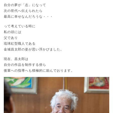
自分の夢が「志」になって
次の世代へ伝えられたら
最高に幸せなんだろうな・・・
って考えている時に
私の頭には
父であり
琉球紅型職人である
金城昌太郎の姿が思い浮かびました。
現在、昌太郎は
自分の作品を制作する傍ら
後輩への指導へも積極的に励んでおります。