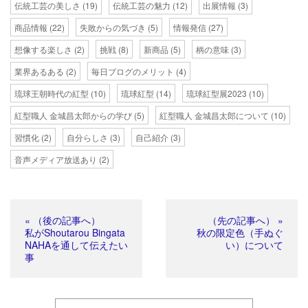
伝統工芸の美しさ
(19)
伝統工芸の魅力
(12)
出展情報
(3)
商品情報
(22)
失敗からの気づき
(5)
情報発信
(27)
想像する楽しさ
(2)
挑戦
(8)
新商品
(5)
柄の意味
(3)
業界あるある
(2)
毎日ブログのメリット
(4)
琉球王朝時代の紅型
(10)
琉球紅型
(14)
琉球紅型展2023
(10)
紅型職人 金城昌太郎からの学び
(5)
紅型職人 金城昌太郎について
(10)
習慣化
(2)
自分らしさ
(3)
自己紹介
(3)
音声メディア放送あり
(2)
« （後の記事へ）
（先の記事へ） »
私がShoutarou Bingata
秋の限定色（手ぬぐ
NAHAを通して伝えたい
い）について
事