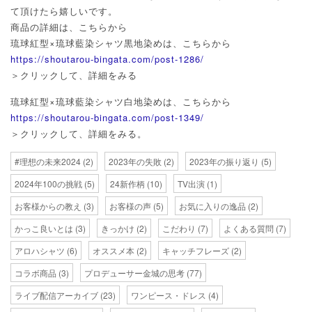
て頂けたら嬉しいです。
商品の詳細は、こちらから
琉球紅型×琉球藍染シャツ黒地染めは、こちらから
https://shoutarou-bingata.com/post-1286/
＞クリックして、詳細をみる
琉球紅型×琉球藍染シャツ白地染めは、こちらから
https://shoutarou-bingata.com/post-1349/
＞クリックして、詳細をみる。
#理想の未来2024
(2)
2023年の失敗
(2)
2023年の振り返り
(5)
2024年100の挑戦
(5)
24新作柄
(10)
TV出演
(1)
お客様からの教え
(3)
お客様の声
(5)
お気に入りの逸品
(2)
かっこ良いとは
(3)
きっかけ
(2)
こだわり
(7)
よくある質問
(7)
アロハシャツ
(6)
オススメ本
(2)
キャッチフレーズ
(2)
コラボ商品
(3)
プロデューサー金城の思考
(77)
ライブ配信アーカイブ
(23)
ワンピース・ドレス
(4)