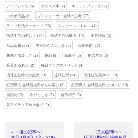
アロハシャツ
(6)
オススメ本
(2)
キャッチフレーズ
(2)
コラボ商品
(3)
プロデューサー金城の思考
(77)
ライブ配信アーカイブ
(23)
ワンピース・ドレス
(4)
伝統工芸の美しさ
(19)
伝統工芸の魅力
(12)
出展情報
(3)
商品情報
(22)
失敗からの気づき
(5)
情報発信
(27)
想像する楽しさ
(2)
挑戦
(8)
新商品
(5)
柄の意味
(3)
業界あるある
(2)
毎日ブログのメリット
(4)
琉球王朝時代の紅型
(10)
琉球紅型
(14)
琉球紅型展2023
(10)
紅型職人 金城昌太郎からの学び
(5)
紅型職人 金城昌太郎について
(10)
習慣化
(2)
自分らしさ
(3)
自己紹介
(3)
音声メディア放送あり
(2)
« （後の記事へ）
（先の記事へ） »
本日3月8日（金）21時
琉球紅型の伝統柄を見