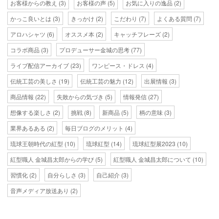
お客様からの教え
(3)
お客様の声
(5)
お気に入りの逸品
(2)
かっこ良いとは
(3)
きっかけ
(2)
こだわり
(7)
よくある質問
(7)
アロハシャツ
(6)
オススメ本
(2)
キャッチフレーズ
(2)
コラボ商品
(3)
プロデューサー金城の思考
(77)
ライブ配信アーカイブ
(23)
ワンピース・ドレス
(4)
伝統工芸の美しさ
(19)
伝統工芸の魅力
(12)
出展情報
(3)
商品情報
(22)
失敗からの気づき
(5)
情報発信
(27)
想像する楽しさ
(2)
挑戦
(8)
新商品
(5)
柄の意味
(3)
業界あるある
(2)
毎日ブログのメリット
(4)
琉球王朝時代の紅型
(10)
琉球紅型
(14)
琉球紅型展2023
(10)
紅型職人 金城昌太郎からの学び
(5)
紅型職人 金城昌太郎について
(10)
習慣化
(2)
自分らしさ
(3)
自己紹介
(3)
音声メディア放送あり
(2)