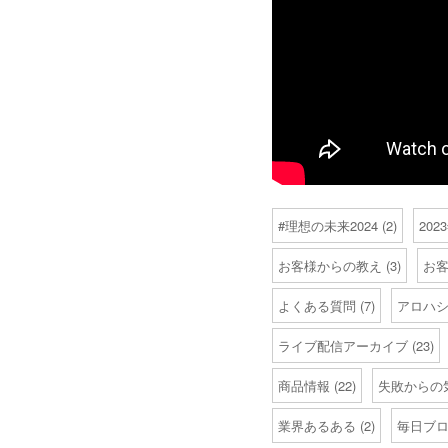
#理想の未来2024
(2)
20
お客様からの教え
(3)
お
よくある質問
(7)
アロハ
ライブ配信アーカイブ
(23)
商品情報
(22)
失敗からの
業界あるある
(2)
毎日ブ