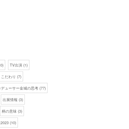
0)
TV出演
(1)
こだわり
(7)
ロデューサー金城の思考
(77)
出展情報
(3)
柄の意味
(3)
023
(10)