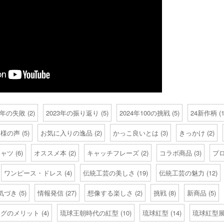
23年の失敗
(2)
2023年の振り返り
(5)
2024年100の挑戦
(5)
24新作柄
(1
客様の声
(5)
お気に入りの逸品
(2)
かっこ良いとは
(3)
きっかけ
(2)
シャツ
(6)
オススメ本
(2)
キャッチフレーズ
(2)
コラボ商品
(3)
プ
ワンピース・ドレス
(4)
伝統工芸の美しさ
(19)
伝統工芸の魅力
(12)
気づき
(5)
情報発信
(27)
想像する楽しさ
(2)
挑戦
(8)
新商品
(5)
ログのメリット
(4)
琉球王朝時代の紅型
(10)
琉球紅型
(14)
琉球紅型展2