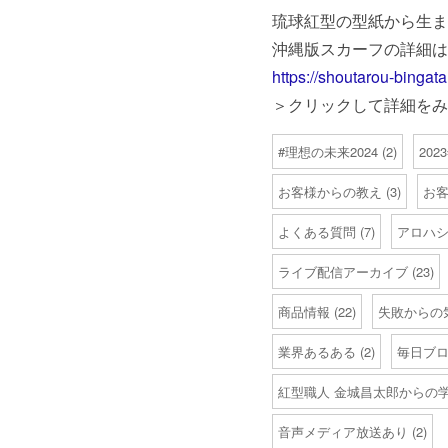
琉球紅型の型紙から生ま
沖縄版スカーフの詳細は
https://shoutarou-bingat
＞クリックして詳細をみ
#理想の未来2024
(2)
20
お客様からの教え
(3)
お
よくある質問
(7)
アロハ
ライブ配信アーカイブ
(23)
商品情報
(22)
失敗からの
業界あるある
(2)
毎日ブ
紅型職人 金城昌太郎からの
音声メディア放送あり
(2)