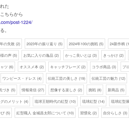
れた
こちらから
a.com/post-1224/
る。
23年の失敗
(2)
2023年の振り返り
(5)
2024年100の挑戦
(5)
24新作柄
(1
客様の声
(5)
お気に入りの逸品
(2)
かっこ良いとは
(3)
きっかけ
(2)
シャツ
(6)
オススメ本
(2)
キャッチフレーズ
(2)
コラボ商品
(3)
プ
ワンピース・ドレス
(4)
伝統工芸の美しさ
(19)
伝統工芸の魅力
(12)
気づき
(5)
情報発信
(27)
想像する楽しさ
(2)
挑戦
(8)
新商品
(5)
ログのメリット
(4)
琉球王朝時代の紅型
(10)
琉球紅型
(14)
琉球紅型展2
学び
(5)
紅型職人 金城昌太郎について
(10)
習慣化
(2)
自分らしさ
(3)