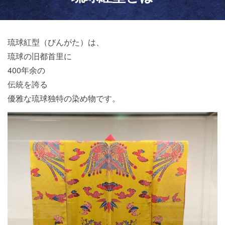
琉球紅型（びんがた）は、
琉球の旧都首里に
400年余の
伝統を誇る
優雅な琉球独特の染め物です。