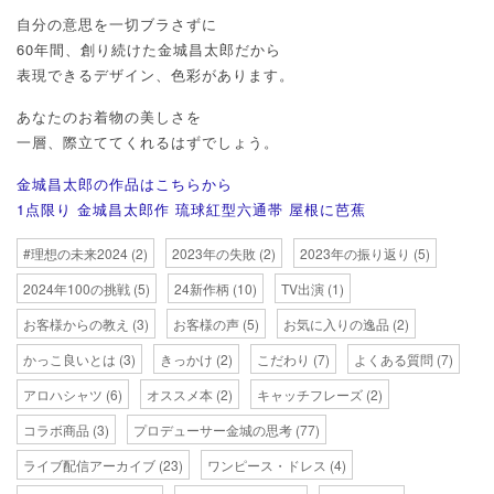
自分の意思を一切ブラさずに
60年間、創り続けた金城昌太郎だから
表現できるデザイン、色彩があります。
あなたのお着物の美しさを
一層、際立ててくれるはずでしょう。
金城昌太郎の作品はこちらから
1点限り 金城昌太郎作 琉球紅型六通帯 屋根に芭蕉
#理想の未来2024
(2)
2023年の失敗
(2)
2023年の振り返り
(5)
2024年100の挑戦
(5)
24新作柄
(10)
TV出演
(1)
お客様からの教え
(3)
お客様の声
(5)
お気に入りの逸品
(2)
かっこ良いとは
(3)
きっかけ
(2)
こだわり
(7)
よくある質問
(7)
アロハシャツ
(6)
オススメ本
(2)
キャッチフレーズ
(2)
コラボ商品
(3)
プロデューサー金城の思考
(77)
ライブ配信アーカイブ
(23)
ワンピース・ドレス
(4)