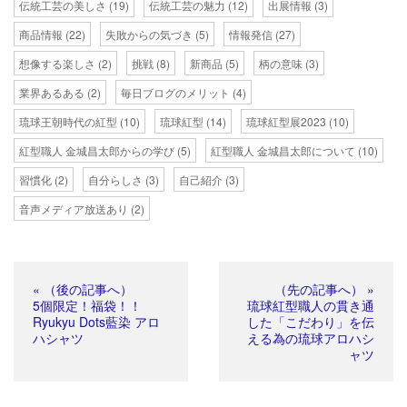
伝統工芸の美しさ
(19)
伝統工芸の魅力
(12)
出展情報
(3)
商品情報
(22)
失敗からの気づき
(5)
情報発信
(27)
想像する楽しさ
(2)
挑戦
(8)
新商品
(5)
柄の意味
(3)
業界あるある
(2)
毎日ブログのメリット
(4)
琉球王朝時代の紅型
(10)
琉球紅型
(14)
琉球紅型展2023
(10)
紅型職人 金城昌太郎からの学び
(5)
紅型職人 金城昌太郎について
(10)
習慣化
(2)
自分らしさ
(3)
自己紹介
(3)
音声メディア放送あり
(2)
« （後の記事へ）
（先の記事へ） »
5個限定！福袋！！
琉球紅型職人の貫き通
Ryukyu Dots藍染 アロ
した「こだわり」を伝
ハシャツ
える為の琉球アロハシ
ャツ